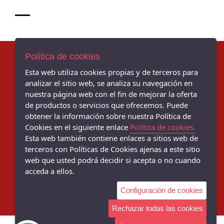
Política de cookies
Esta web utiliza cookies propias y de terceros para
AVISO LEGAL
analizar el sitio web, se analiza su navegación en
POLÍTICA DE COOKIES
nuestra página web con el fin de mejorar la oferta
ENVÍOS Y DEVOLUCIONES
de productos o servicios que ofrecemos. Puede
obtener la información sobre nuestra Política de
Cookies en el siguiente enlace
Política de cookies.
TIENDA EN BAMI - C/ Torcuato Luca de Tena, 32, Sevilla - 41013
(Sevilla)
Esta web también contiene enlaces a sitios web de
954 629150
terceros con Políticas de Cookies ajenas a este sitio
web que usted podrá decidir si acepta o no cuando
TIENDA EN BERMEJALES - Av. De Grecia, 27, Sevilla - 41012 (Sevilla)
acceda a ellos.
954 096232
Configuración de cookies
Rechazar todas las cookies