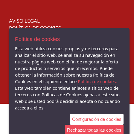
42
DANIELA VEGA
43
D'ANGELA
AVISO LEGAL
44
DOCTOR CUTILLAS
POLÍTICA DE COOKIES
45
GARZON
ENVÍOS Y DEVOLUCIONES
Política de cookies
46
IGOR
Esta web utiliza cookies propias y de terceros para
47
TIENDA EN BAMI - C/ Torcuato Luca de Tena, 32, Sevilla - 41013
Kokis
analizar el sitio web, se analiza su navegación en
(Sevilla)
48
Mariel
954 629150
nuestra página web con el fin de mejorar la oferta
de productos o servicios que ofrecemos. Puede
LOYGAR
TIENDA EN BERMEJALES - Av. De Grecia, 27, Sevilla - 41012 (Sevilla)
obtener la información sobre nuestra Política de
954 096232
MARILA
Cookies en el siguiente enlace
Política de cookies.
MEDITERRANEA
Esta web también contiene enlaces a sitios web de
terceros con Políticas de Cookies ajenas a este sitio
MTNG
web que usted podrá decidir si acepta o no cuando
NORTEÑAS
acceda a ellos.
mysoft
Configuración de cookies
PAREDES
Rechazar todas las cookies
PITILLOS