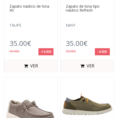
Zapato naútico de lona
Zapato de lona tipo
Xti
náutico Refresh
TAUPE
NAVY
35.00€
35.00€
49.95€
39.95€
-14.95€
-4.95€
VER
VER