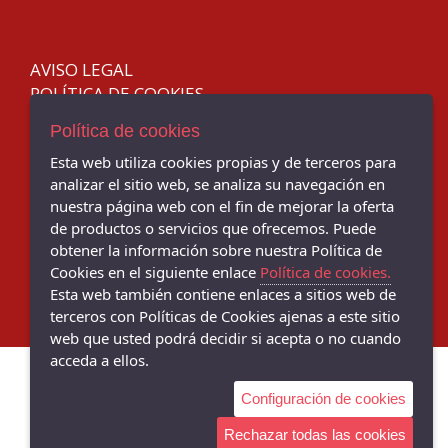
42
DANIELA VEGA
43
D'ANGELA
AVISO LEGAL
44
DOCTOR CUTILLAS
POLÍTICA DE COOKIES
45
GARZON
ENVÍOS Y DEVOLUCIONES
Política de cookies
46
IGOR
Esta web utiliza cookies propias y de terceros para
47
TIENDA EN BAMI - C/ Torcuato Luca de Tena, 32, Sevilla - 41013
Kokis
analizar el sitio web, se analiza su navegación en
(Sevilla)
48
Mariel
954 629150
nuestra página web con el fin de mejorar la oferta
de productos o servicios que ofrecemos. Puede
LOYGAR
TIENDA EN BERMEJALES - Av. De Grecia, 27, Sevilla - 41012 (Sevilla)
obtener la información sobre nuestra Política de
954 096232
MARILA
Cookies en el siguiente enlace
Política de cookies.
MEDITERRANEA
Esta web también contiene enlaces a sitios web de
terceros con Políticas de Cookies ajenas a este sitio
MTNG
web que usted podrá decidir si acepta o no cuando
NORTEÑAS
acceda a ellos.
mysoft
Configuración de cookies
PAREDES
Rechazar todas las cookies
PITILLOS